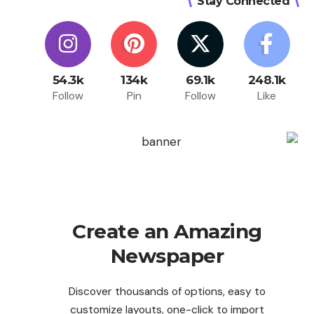
Stay Connected
54.3k
134k
69.1k
248.1k
Follow
Pin
Follow
Like
Create an Amazing
Newspaper
Discover thousands of options, easy to
customize layouts, one-click to import