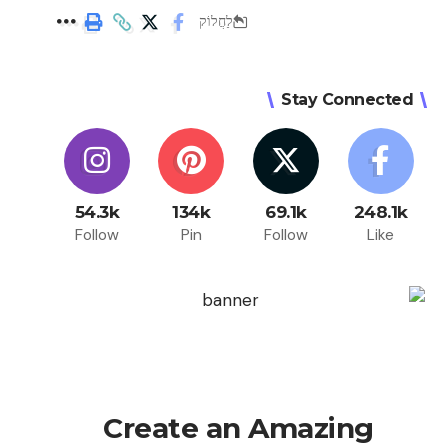
לַחֲלוֹק
Stay Connected
54.3k
134k
69.1k
248.1k
Follow
Pin
Follow
Like
Create an Amazing